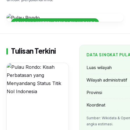
SEJARAH & MISTERI LEGENDA PULAU RONDO
Pulau Rondo: Kisah Perbatasan
yang Menyandang Status Titik Nol
Indonesia
Tulisan Terkini
DATA SINGKAT PU
Luas wilayah
Wilayah administratif
Provinsi
Koordinat
Sumber: Wikidata & Open
angka estimasi.