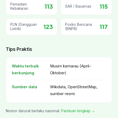
Pemadam
113
115
SAR / Basarnas
Kebakaran
PLN (Gangguan
Posko Bencana
123
117
Listrik)
(BNPB)
Tips Praktis
Waktu terbaik
Musim kemarau (April–
berkunjung
Oktober)
Sumber data
Wikidata, OpenStreetMap,
sumber resmi
Nomor darurat berlaku nasional.
Panduan lengkap →