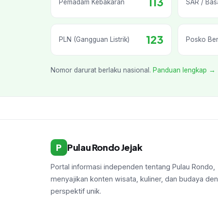
113
Pemadam Kebakaran
SAR / Bas
123
PLN (Gangguan Listrik)
Posko Be
Nomor darurat berlaku nasional.
Panduan lengkap →
P
Pulau Rondo Jejak
Portal informasi independen tentang Pulau Rondo,
menyajikan konten wisata, kuliner, dan budaya de
perspektif unik.