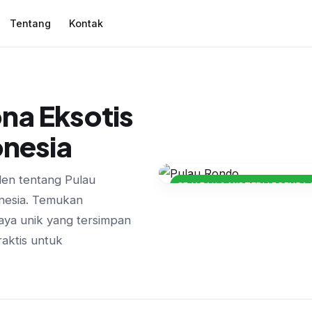
Tentang
Kontak
na Eksotis
onesia
den tentang Pulau
SEJARAH & MISTERI LEGENDA
onesia. Temukan
Pulau Rondo: Kisa
aya unik yang tersimpan
Menyandang Status 
praktis untuk