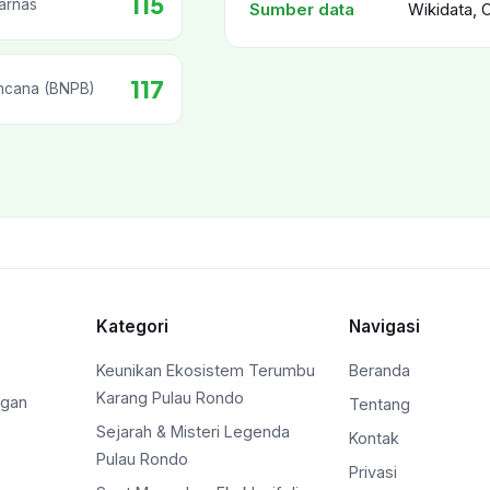
115
arnas
Sumber data
Wikidata, 
117
ncana (BNPB)
Kategori
Navigasi
Keunikan Ekosistem Terumbu
Beranda
Karang Pulau Rondo
ngan
Tentang
Sejarah & Misteri Legenda
Kontak
Pulau Rondo
Privasi